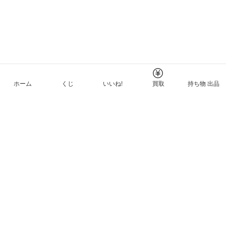
ホーム
くじ
いいね!
買取
持ち物 出品
メルカリNFTについて
ヘルプとガイド
プライバシーと利用規約