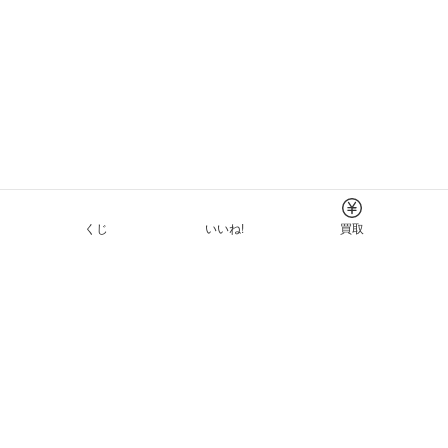
くじ
いいね!
買取
Tについて
イド