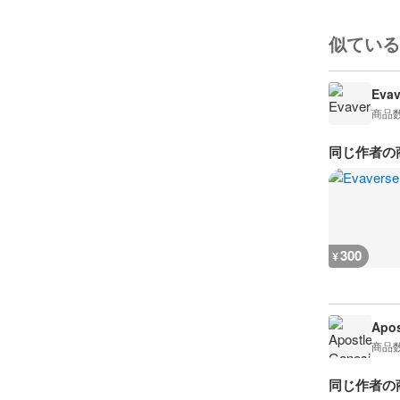
似ている
Evav
商品
同じ作者の
300
¥
Apos
商品
同じ作者の