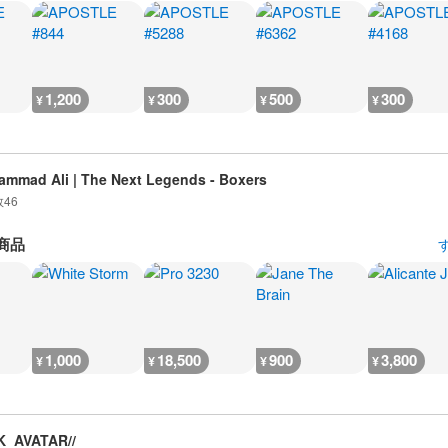
1,200
300
500
300
¥
¥
¥
¥
mmad Ali | The Next Legends - Boxers
数
46
商品
1,000
18,500
900
3,800
¥
¥
¥
¥
K_AVATAR//