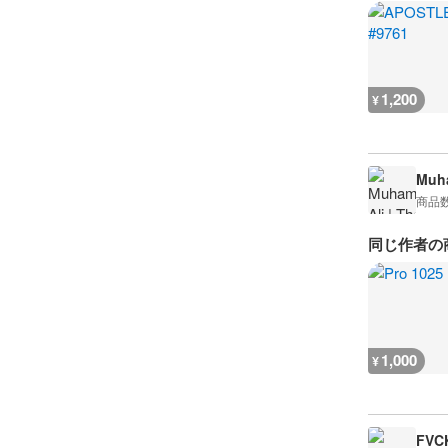
1,200
¥
Muha
商品
同じ作者の
1,000
¥
FVC