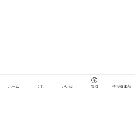
ホーム
くじ
いいね!
買取
持ち物 出品
メルカリNFTについて