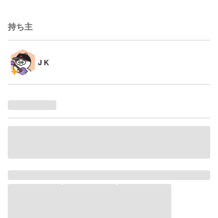
持ち主
J K