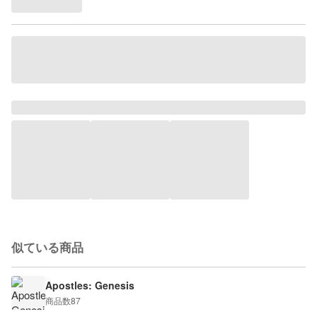
似ている商品
Apostles: Genesis
商品数
87