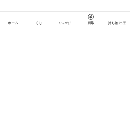
ホーム
くじ
いいね!
買取
持ち物 出品
メルカリNFTについて
ヘルプとガイド
プライバシーと利用規約
© Mercari, Inc.