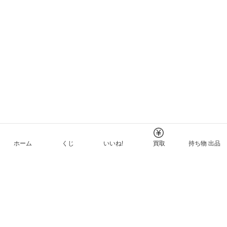
ホーム
くじ
いいね!
買取
持ち物 出品
メルカリNFTについて
ヘルプとガイド