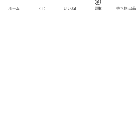
ホーム
くじ
いいね!
買取
持ち物 出品
メルカリNFTについて
ヘルプとガイド
プライバシーと利用規約
© Mercari, Inc.