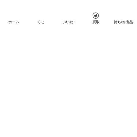
ホーム
くじ
いいね!
買取
持ち物 出品
メルカリNFTについて
ヘルプとガイド
プライバシーと利用規約
© Mercari, Inc.