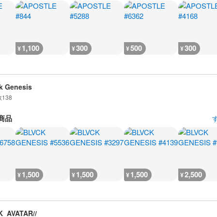
1,100
300
500
300
¥
¥
¥
¥
k Genesis
数
138
商品
1,500
1,500
1,500
2,500
¥
¥
¥
¥
K_AVATAR//