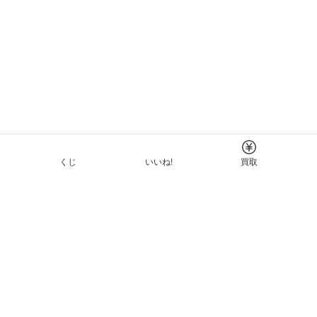
くじ
いいね!
買取
Tについて
イド