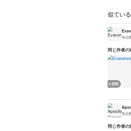
似ている
Evav
商品
同じ作者の
300
¥
Apos
商品
同じ作者の