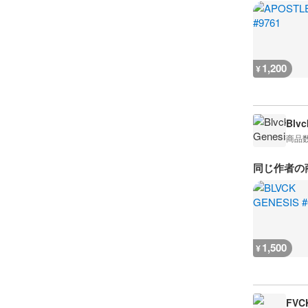
1,200
¥
Blvc
商品
同じ作者の
1,500
¥
FVC