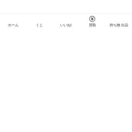
ホーム
くじ
いいね!
買取
持ち物 出品
メルカリNFTについて
ヘルプとガイド
プライバシーと利用規約
© Mercari, Inc.