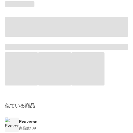
似ている商品
Evaverse
商品数
139