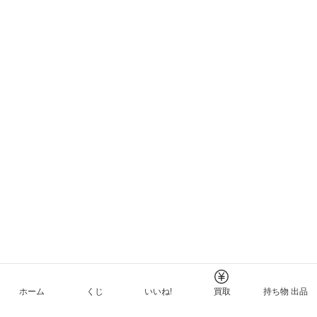
ホーム
くじ
いいね!
買取
持ち物 出品