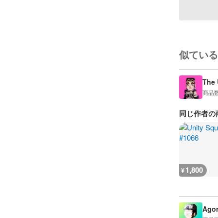
似ている
The 
商品
同じ作者の
1,800
¥
Agor