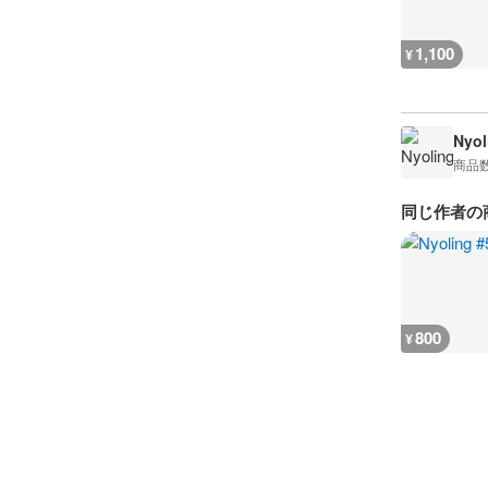
1,100
¥
Nyol
商品
同じ作者の
800
¥