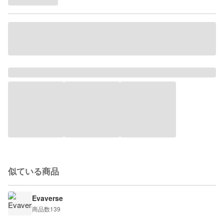
似ている商品
Evaverse
商品数
139