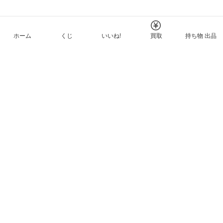
ホーム
くじ
いいね!
買取
持ち物 出品
メルカリNFTについて
ヘルプとガイド
プライバシーと利用規約
© Mercari, Inc.