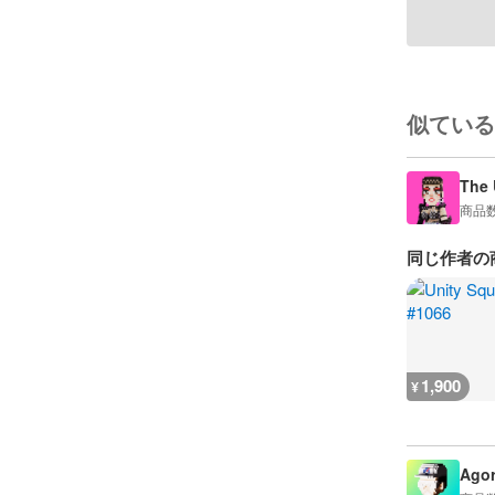
似ている
The 
商品
同じ作者の
1,900
¥
Agor