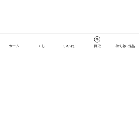
ホーム
くじ
いいね!
買取
持ち物 出品
メルカリNFTについて
ヘルプとガイド
プライバシーと利用規約