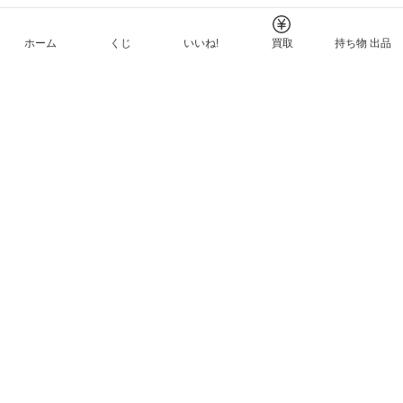
ホーム
くじ
いいね!
買取
持ち物 出品
メルカリNFTについて
ヘルプとガイド
プライバシーと利用規約
© Mercari, Inc.