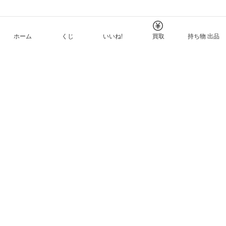
ホーム
くじ
いいね!
買取
持ち物 出品
メルカリNFTについて
ヘルプとガイド
プライバシーと利用規約
© Mercari, Inc.