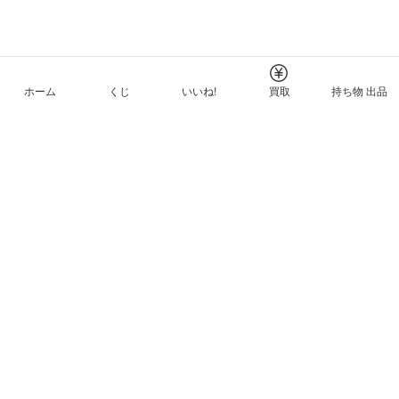
ホーム
くじ
いいね!
買取
持ち物 出品
メルカリNFTについて
ヘルプとガイド
プライバシーと利用規約
© Mercari, Inc.