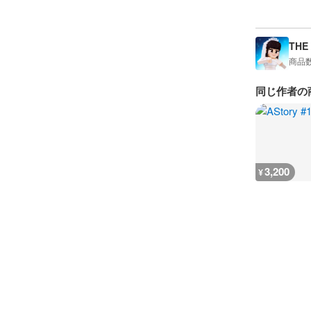
THE
商品
同じ作者の
3,200
¥