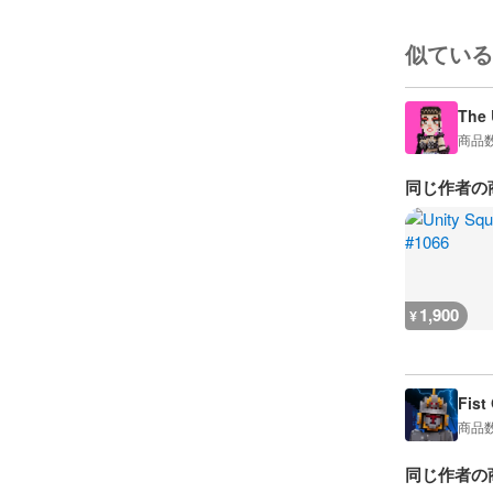
似ている
The 
商品
同じ作者の
1,900
¥
Fist
商品
同じ作者の