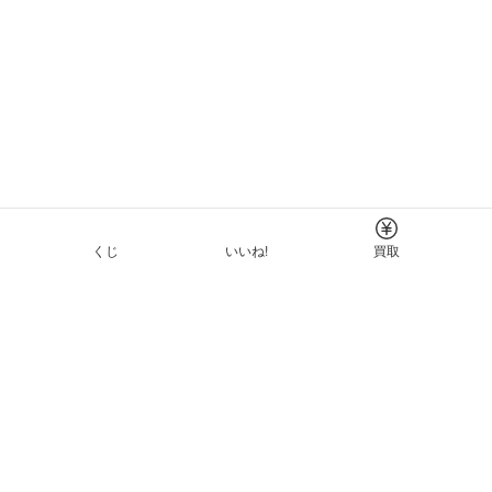
くじ
いいね!
買取
Tについて
イド