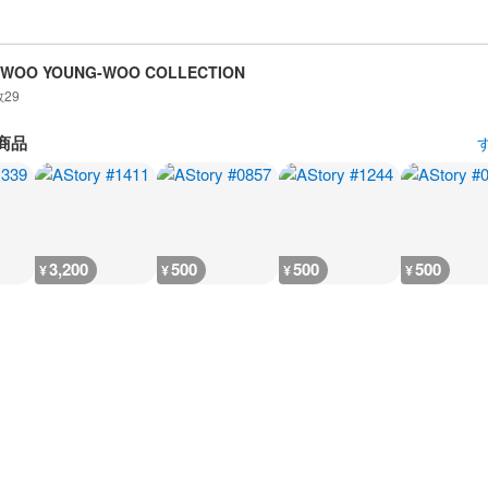
 WOO YOUNG-WOO COLLECTION
数
29
商品
3,200
500
500
500
¥
¥
¥
¥