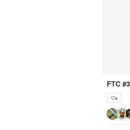
FTC #3
3