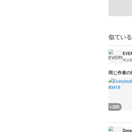
似ている
EVE
商品
同じ作者の
200
¥
Drea