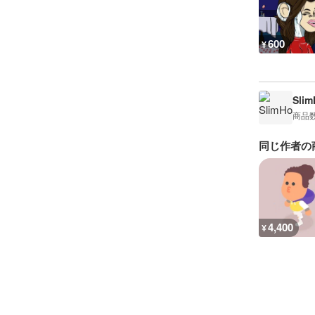
600
¥
Sli
商品
同じ作者の
4,400
¥