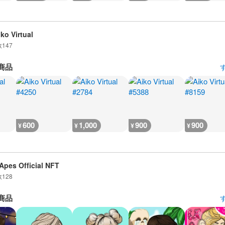
iko Virtual
数
147
商品
600
1,000
900
900
¥
¥
¥
¥
Apes Official NFT
数
128
商品