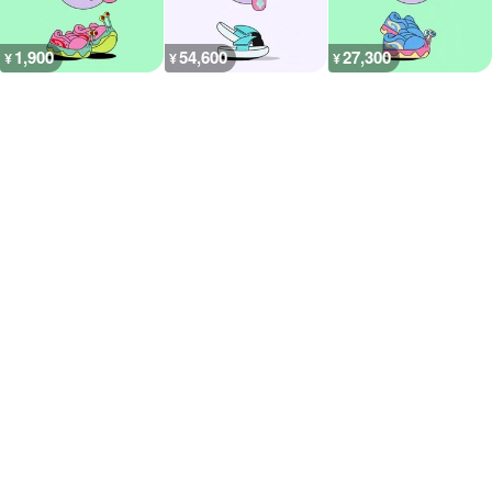
1,900
54,600
27,300
¥
¥
¥