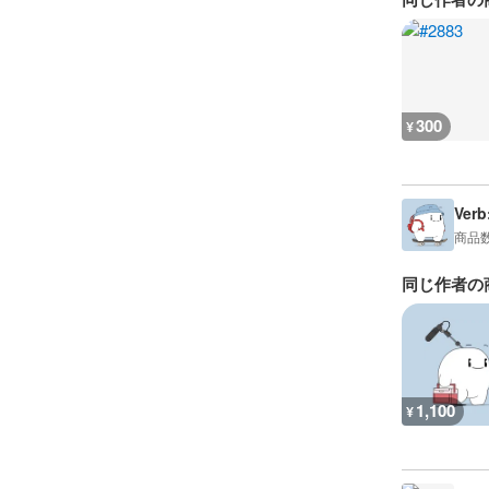
300
¥
Verb
商品
同じ作者の
1,100
¥