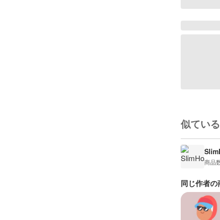
似ている
Sli
商品
同じ作者の