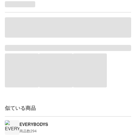
似ている商品
EVERYBODYS
商品数
294