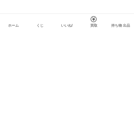
ホーム
くじ
いいね!
買取
持ち物 出品
メルカリNFTについて
ヘルプとガイド
プライバシーと利用規約
© Mercari, Inc.