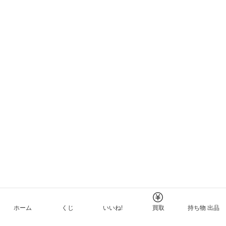
ホーム
くじ
いいね!
買取
持ち物 出品