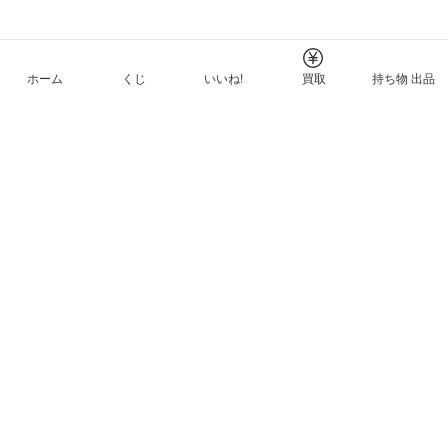
ホーム
くじ
いいね!
買取
持ち物 出品
メルカリNFTについて
ヘルプとガイド
プライバシーと利用規約
© Mercari, Inc.