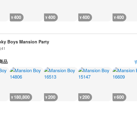
400
400
400
400
¥
¥
¥
¥
ky Boys Mansion Party
数
41
商品
180,800
200
200
600
¥
¥
¥
¥