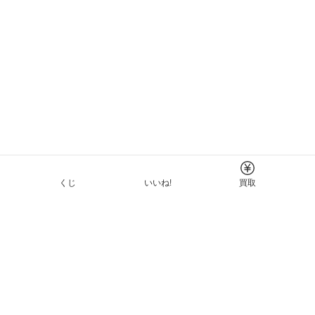
くじ
いいね!
買取
Tについて
イド