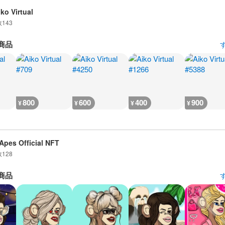
iko Virtual
数
143
商品
800
600
400
900
¥
¥
¥
¥
Apes Official NFT
数
128
商品