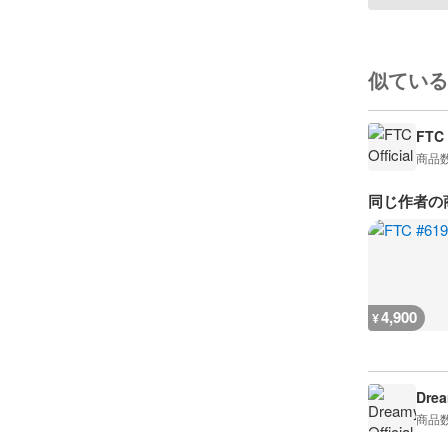
似ている
FTC 
商品
同じ作者の
4,900
¥
Drea
商品