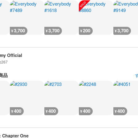
3,700
3,700
200
3,700
¥
¥
¥
¥
my Official
数
267
商品
400
400
400
400
¥
¥
¥
¥
: Chapter One