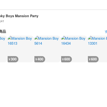
ky Boys Mansion Party
数
41
商品
300
400
600
600
¥
¥
¥
¥