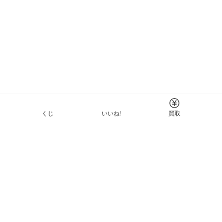
くじ
いいね!
買取
Tについて
イド