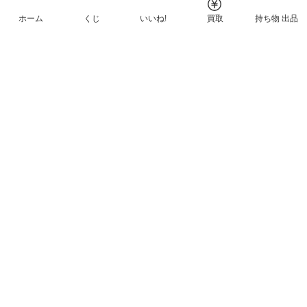
ホーム
くじ
いいね!
買取
持ち物 出品
メルカリNFTについて
ヘルプとガイド
プライバシーと利用規約
© Mercari, Inc.