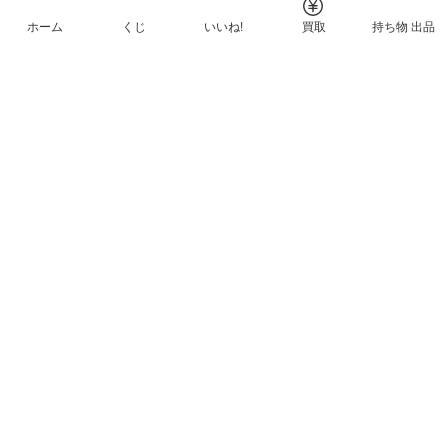
ホーム
くじ
いいね!
買取
持ち物 出品
メルカリNFTについて
ヘルプとガイド
プライバシーと利用規約
© Mercari, Inc.