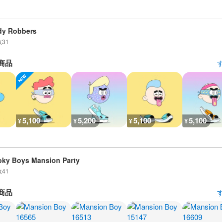
dy Robbers
数
31
商品
5,100
5,200
5,100
5,100
¥
¥
¥
¥
ky Boys Mansion Party
数
41
商品