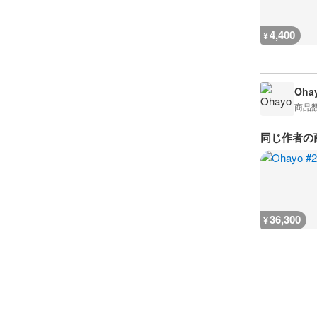
4,400
¥
Oha
商品
同じ作者の
36,300
¥