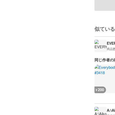
似ている
EVE
商品
同じ作者の
200
¥
A:\A