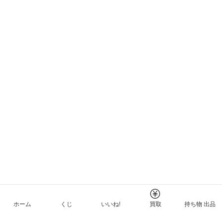
ホーム
くじ
いいね!
買取
持ち物 出品