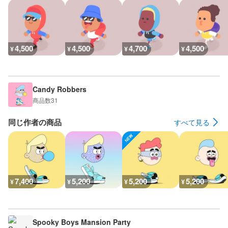
4,500
4,500
4,700
4,500
¥
¥
¥
¥
Candy Robbers
商品数
31
同じ作者の商品
すべて見る
7,400
5,200
5,200
5,200
¥
¥
¥
¥
Spooky Boys Mansion Party