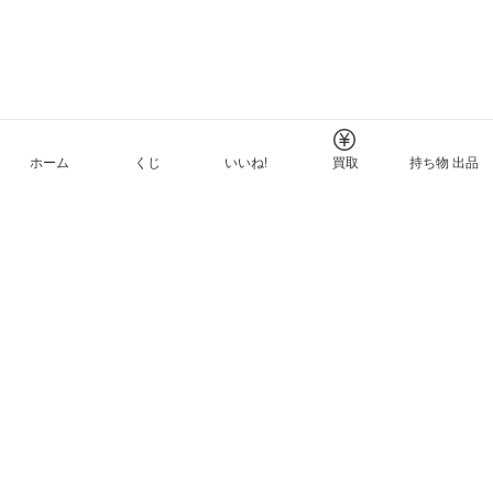
ホーム
くじ
いいね!
買取
持ち物 出品
メルカリNFTについて
ヘルプとガイド
プライバシーと利用規約