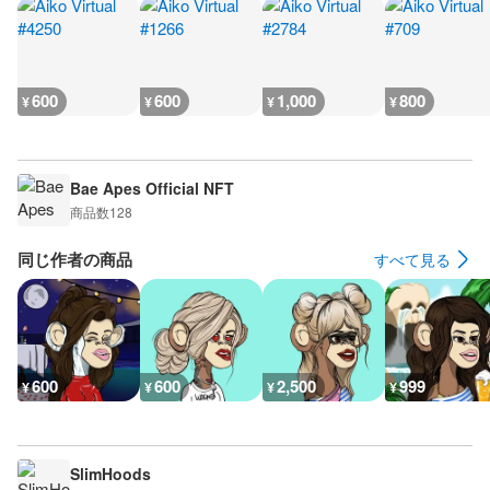
600
600
1,000
800
¥
¥
¥
¥
Bae Apes Official NFT
商品数
128
同じ作者の商品
すべて見る
600
600
2,500
999
¥
¥
¥
¥
SlimHoods