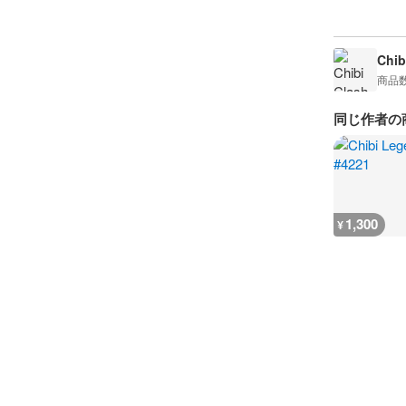
Chib
商品
同じ作者の
1,300
¥