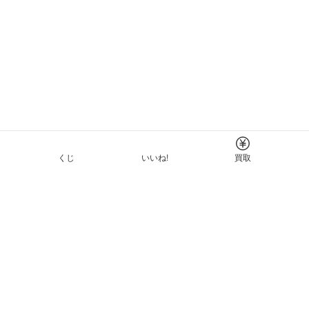
くじ
いいね!
買取
Tについて
イド