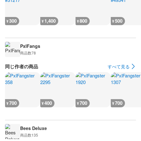
300
1,400
800
500
¥
¥
¥
¥
PxlFangs
商品数
78
同じ作者の商品
すべて見る
700
400
700
700
¥
¥
¥
¥
Bees Deluxe
商品数
135