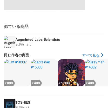
似ている商品
Augminted Labs Scientists
商品数
1,112
同じ作者の商品
すべて見る
800
400
1,300
400
¥
¥
¥
¥
TOSHIES
商品数
144