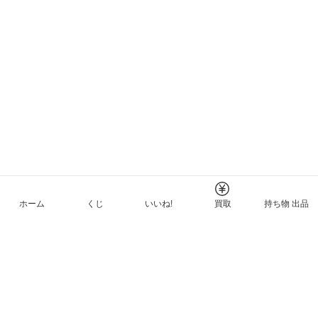
ホーム
くじ
いいね!
買取
持ち物 出品
メルカリNFTについて