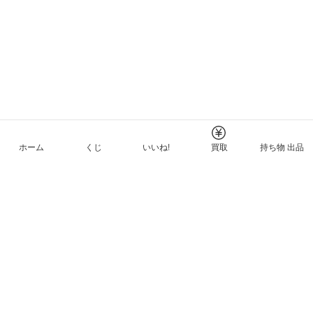
ホーム
くじ
いいね!
買取
持ち物 出品
メルカリNFTについて
ヘルプとガイド
プライバシーと利用規約