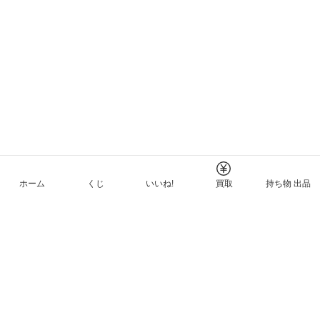
ホーム
くじ
いいね!
買取
持ち物 出品
メルカリNFTについて
ヘルプとガイド