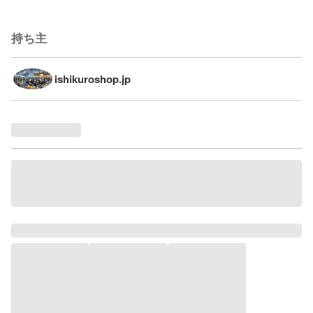
持ち主
ishikuroshop.jp