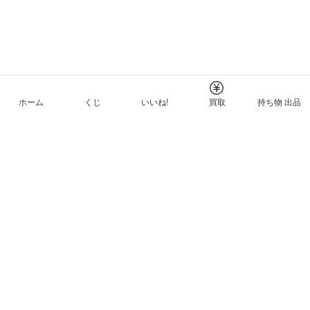
ホーム
くじ
いいね!
買取
持ち物 出品
メルカリNFTについて
ヘルプとガイド
プライバシーと利用規約