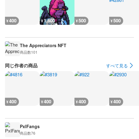
400
1,600
500
500
¥
¥
¥
¥
The Appreciators NFT
商品数
101
同じ作者の商品
すべて見る
400
400
400
400
¥
¥
¥
¥
PxlFangs
商品数
76