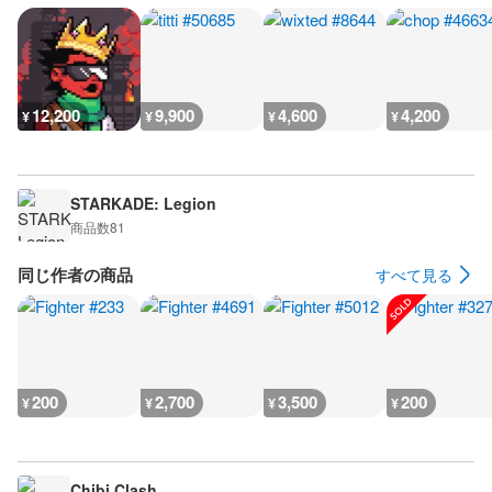
12,200
9,900
4,600
4,200
¥
¥
¥
¥
STARKADE: Legion
商品数
81
同じ作者の商品
すべて見る
200
2,700
3,500
200
¥
¥
¥
¥
Chibi Clash