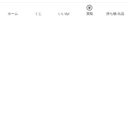
ホーム
くじ
いいね!
買取
持ち物 出品
メルカリNFTについて
ヘルプとガイド
プライバシーと利用規約
© Mercari, Inc.