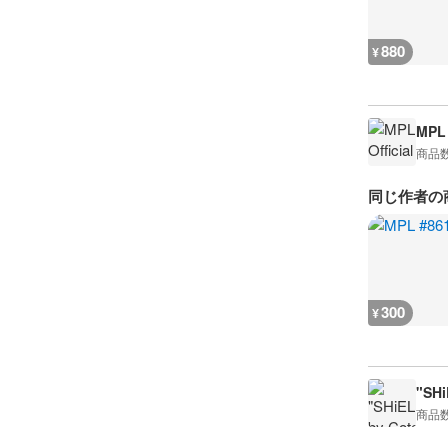
880
¥
MPL 
商品
同じ作者の
300
¥
"SHi
商品