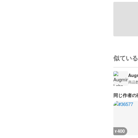
似ている
Augm
商品
同じ作者の
400
¥