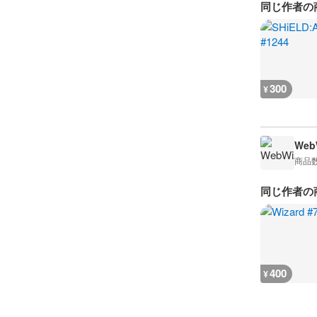
同じ作者の
300
¥
WebW
商品
同じ作者の
400
¥