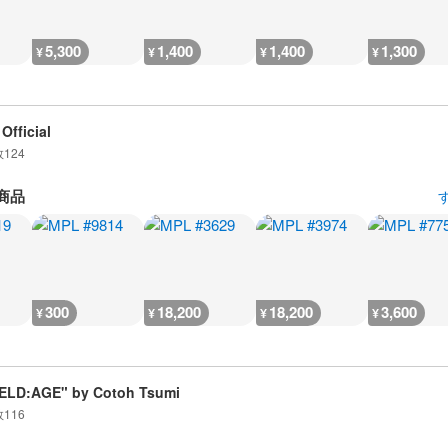
5,300
1,400
1,400
1,300
¥
¥
¥
¥
Official
数
124
商品
300
18,200
18,200
3,600
¥
¥
¥
¥
ELD:AGE" by Cotoh Tsumi
数
116