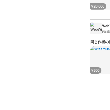
20,000
¥
WebW
商品
同じ作者の
300
¥