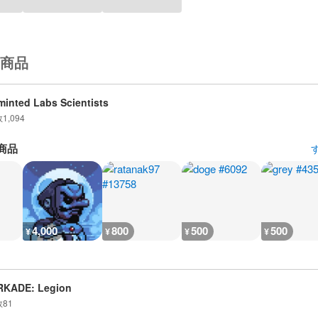
商品
inted Labs Scientists
数
1,094
商品
4,000
800
500
500
¥
¥
¥
¥
RKADE: Legion
数
81