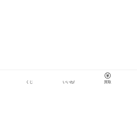
くじ
いいね!
買取
Tについて
イド