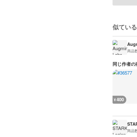
似ている
Augm
商品
同じ作者の
400
¥
STA
商品