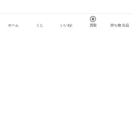
ホーム
くじ
いいね!
買取
持ち物 出品
メルカリNFTについて
ヘルプとガイド
プライバシーと利用規約
© Mercari, Inc.