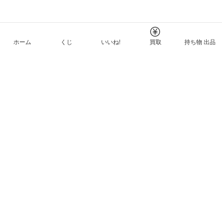
ホーム
くじ
いいね!
買取
持ち物 出品
メルカリNFTについて
ヘルプとガイド
プライバシーと利用規約
© Mercari, Inc.