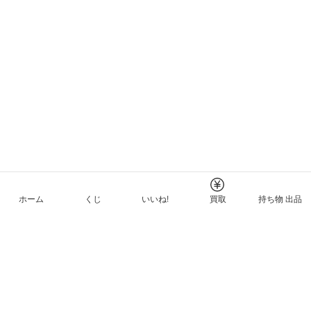
ホーム
くじ
いいね!
買取
持ち物 出品
メルカリNFTについて