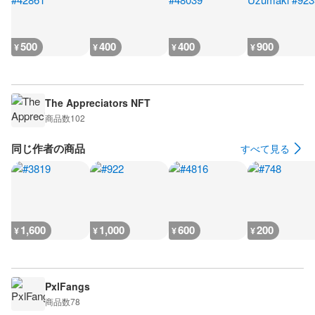
500
400
400
900
¥
¥
¥
¥
The Appreciators NFT
商品数
102
同じ作者の商品
すべて見る
1,600
1,000
600
200
¥
¥
¥
¥
PxlFangs
商品数
78