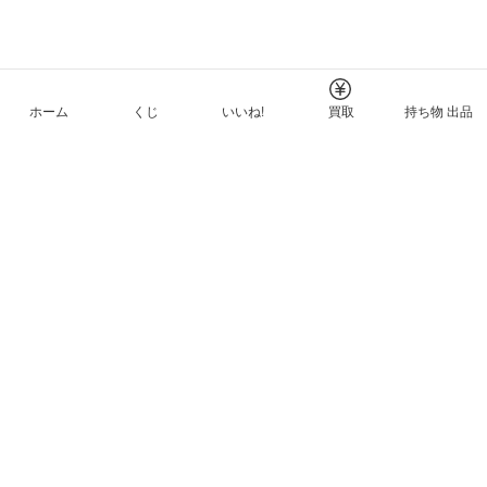
ホーム
くじ
いいね!
買取
持ち物 出品
メルカリNFTについて
ヘルプとガイド
プライバシーと利用規約
© Mercari, Inc.