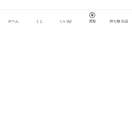
ホーム
くじ
いいね!
買取
持ち物 出品
メルカリNFTについて
ヘルプとガイド
プライバシーと利用規約
© Mercari, Inc.