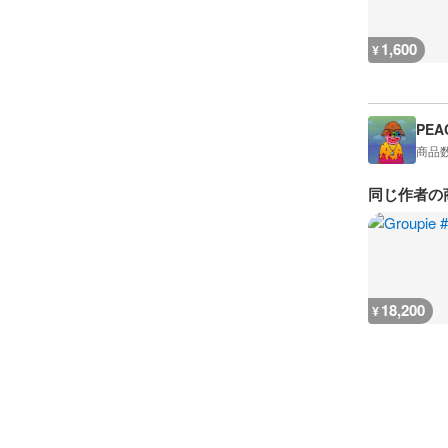
1,600
¥
PEA
商品
同じ作者の
18,200
¥