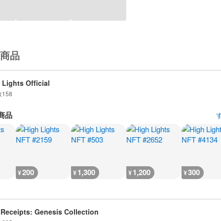
商品
 Lights Official
数
158
商品
200
1,300
1,200
300
¥
¥
¥
¥
Receipts: Genesis Collection