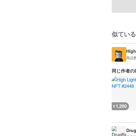
似ている
High
商品
同じ作者の
1,200
¥
Drug